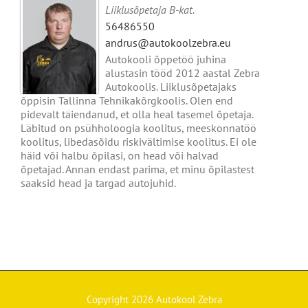
Liiklusõpetaja B-kat.
56486550
andrus@autokoolzebra.eu
Autokooli õppetöö juhina
alustasin tööd 2012 aastal Zebra
Autokoolis. Liiklusõpetajaks
õppisin Tallinna Tehnikakõrgkoolis. Olen end
pidevalt täiendanud, et olla heal tasemel õpetaja.
Läbitud on psühholoogia koolitus, meeskonnatöö
koolitus, libedasõidu riskivältimise koolitus. Ei ole
häid või halbu õpilasi, on head või halvad
õpetajad. Annan endast parima, et minu õpilastest
saaksid head ja targad autojuhid.
Copyright
2026 Autokool Zebra