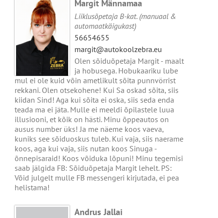
Margit Männamaa
Liiklusõpetaja B-kat. (manuaal &
automaatkäigukast)
56654655
margit@autokoolzebra.eu
Olen sõiduõpetaja Margit - maalt
ja hobusega. Hobukaariku lube
mul ei ole kuid võin ametlikult sõita punnvörrist
rekkani. Olen otsekohene! Kui Sa oskad sõita, siis
kiidan Sind! Aga kui sõita ei oska, siis seda enda
teada ma ei jäta. Mulle ei meeldi õpilastele luua
illusiooni, et kõik on hästi. Minu õppeautos on
ausus number üks! Ja me näeme koos vaeva,
kuniks see sõiduoskus tuleb. Kui vaja, siis naerame
koos, aga kui vaja, siis nutan koos Sinuga -
õnnepisaraid! Koos võiduka lõpuni! Minu tegemisi
saab jälgida FB: Sõiduõpetaja Margit lehelt. PS:
Võid julgelt mulle FB messengeri kirjutada, ei pea
helistama!
Andrus Jallai