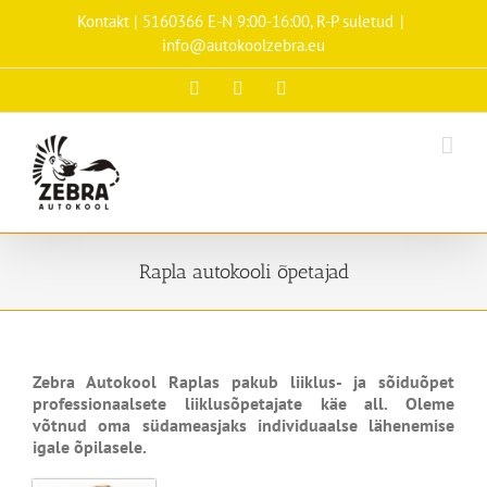
Skip
Kontakt | 5160366 E-N 9:00-16:00, R-P suletud
|
to
info@autokoolzebra.eu
content
Facebook
Instagram
Tiktok
Rapla autokooli õpetajad
Zebra Autokool Raplas pakub liiklus- ja sõiduõpet
professionaalsete liiklusõpetajate käe all. Oleme
võtnud oma südameasjaks individuaalse lähenemise
igale õpilasele.