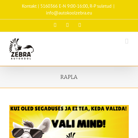
Skip
Kontakt | 5160366 E-N 9:00-16:00, R-P suletud
|
to
info@autokoolzebra.eu
content
Facebook
Instagram
Tiktok
RAPLA