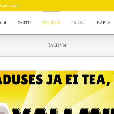
koolzebra.eu
ool
TARTU
TALLINN
PÄRNU
RAPLA
TALLINN