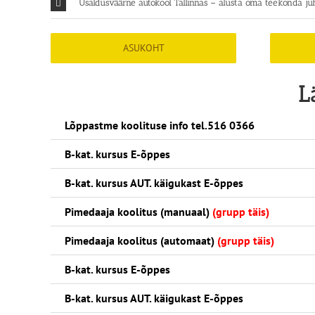
Usaldusväärne autokool Tallinnas – alusta oma teekonda juh
ASUKOHT
L
Lõppastme koolituse info tel.516 0366
B-kat. kursus E-õppes
B-kat. kursus AUT. käigukast E-õppes
Pimedaaja koolitus (manuaal)
(grupp täis)
Pimedaaja koolitus (automaat)
(grupp täis)
B-kat. kursus E-õppes
B-kat. kursus AUT. käigukast E-õppes