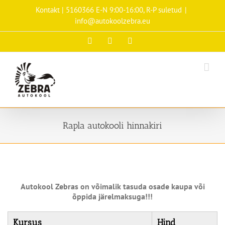
Skip
Kontakt | 5160366 E-N 9:00-16:00, R-P suletud
|
to
info@autokoolzebra.eu
content
Facebook
Instagram
Tiktok
Rapla autokooli hinnakiri
Autokool Zebras on võimalik tasuda osade kaupa või
õppida järelmaksuga!!!
Kursus
Hind