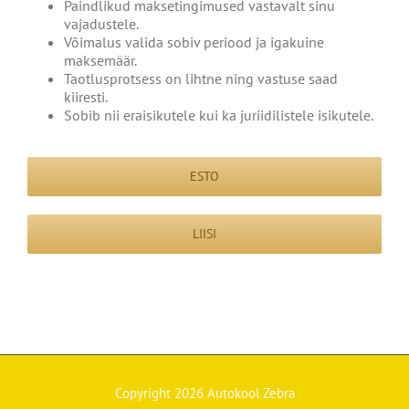
Paindlikud maksetingimused vastavalt sinu
vajadustele.
Võimalus valida sobiv periood ja igakuine
maksemäär.
Taotlusprotsess on lihtne ning vastuse saad
kiiresti.
Sobib nii eraisikutele kui ka juriidilistele isikutele.
ESTO
LIISI
Copyright
2026 Autokool Zebra