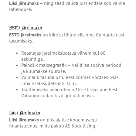
Liisi järelmaks
– ning saad valida just endale sobivaima
lahenduse.
ESTO järelmaks
ESTO järelmaks
on kiire ja lihtne viis oma õpingute eest
tasumiseks.
Reaalajas järelmaksuotsus vähem kui 60
sekundiga.
Paindlik maksegraafik – valid ise sobiva perioodi
ja kuumakse suuruse.
Võimalik tasuda ostu eest kolmes võrdses osas
ilma lisatasudeta (ESTO 3).
Taotlemiseks pead olema 18–70-aastane Eesti
Vabariigi kodanik või juriidiline isik.
Liisi järelmaks
Liisi järelmaks
on pikaajalise kogemusega
finantsteenus, mida pakub AS Koduliising.