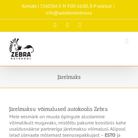
Skip
Kontakt | 5160366 E-N 9:00-16:00, R-P suletud
|
to
info@autokoolzebra.eu
content
Facebook
Instagram
Tiktok
Järelmaks
Järelmaksu võimalused autokoolis Zebra
Meie eesmärk on muuta õpingute alustamine
võimalikult mugavaks, mistõttu pakume koostöös kahe
usaldusväärse partneriga järelmaksu võimalusi. Allpool
leiad ülevaate mõlemast teenusepakkujast –
ESTO
ja